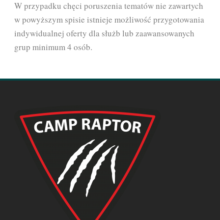
W przypadku chęci poruszenia tematów nie zawartych
w powyższym spisie istnieje możliwość przygotowania
indywidualnej oferty dla służb lub zaawansowanych
grup minimum 4 osób.